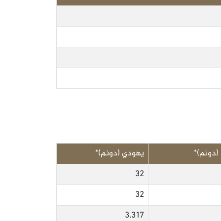
دونم)*
يهودي (دونم)*
32
32
3,317