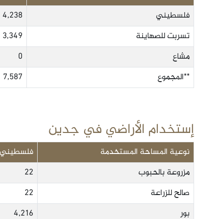
فلسطيني
4,238
تسربت للصهاينة
3,349
مشاع
0
**المجموع
7,587
إستخدام الأراضي في جدين
نوعية المساحة المستخدمة
فلسطيني (
مزروعة بالحبوب
22
صالح للزراعة
22
بور
4,216