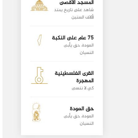
المسجد الأقصى
شاهد على تاريخ يمتد
لألاف السنين
75 عام على النكبة
العودة، حق يأبى
النسيان
القرى الفلسطينية
المهجرة
كي لا ننسى
حق العودة
العودة، حق يأبى
النسيان