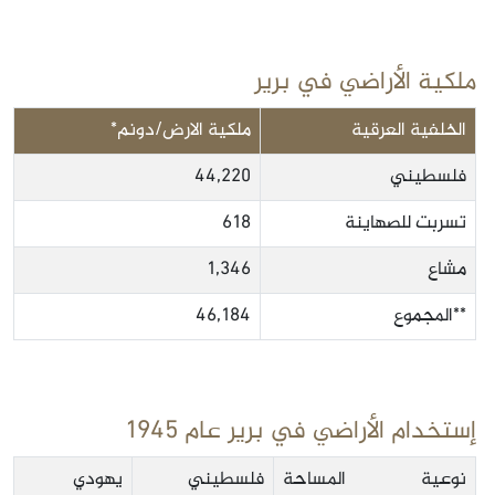
ملكية الأراضي في برير
الخلفية العرقية
ملكية الارض/دونم*
فلسطيني
44,220
تسربت للصهاينة
618
مشاع
1,346
**المجموع
46,184
إستخدام الأراضي في برير عام 1945
نوعية المساحة
فلسطيني
يهودي