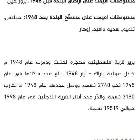
مستوطنات أقيمت على أراضي البلدة قبل 1948:
برور حيل
مستوطنات أقيمت على مسطّح البلدة بعد 1948:
حيلتس,
تلميم, سديه دافيد, زوهار
برير قرية فلسطينية مهجرة احتلت ودمرت عام 1948 م
خلال عملية باراك - أيار 1948. بلغ عدد سكانها في عام
1945 نحو 2740 نسمة، ووصل عددهم عام 1948 ما يقارب
3180 نسمة. وقُدّر عدد أبناء القرية اللاجئين في عام 1998
حوالي 19519 نسمة.