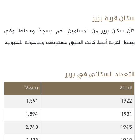
سكان قرية برير
كان سكان برير من المسلمين لهم مسجدًا وسطها. وفي
وسط القرية أيضا، كانت السوق مستوصف وطاحونة للحبوب.
التعداد السكاني في برير
السنة
نسمة*
1,591
1922
1,894
1931
2,740
1945