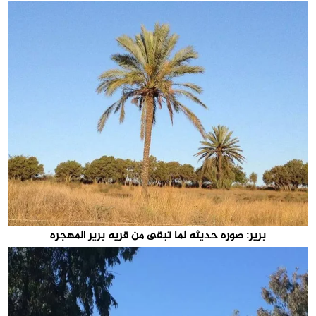
برير: صوره حديثه لما تبقى من قريه برير المهجره