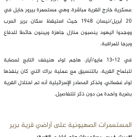
عسكرية خارج القرية مباشرة، وهي مستعمرة بيرور حايل في
20‏ أبريل/نيسان 1948 حيث استيقظ سكان برير العرب
ووجدوا اليهود ينصبون منازل جاهزة ويبنون حائطا للدفاع
وبرجا للمراقبة.
في 12-13‏ مايو/أيار، هاجم لواء هنيغف التابع لعصابة
للبلماح القرية، بالتنسيق مع عملية براك التي كان ينفذها
لواء غفعاتي، وتذكر المصادر الإسرائيلية أنه تم احتلال القرية
بضربة واحدة من دون ذكر للتفاصيل.
المستعمرات الصهيونية على أراضي قرية برير