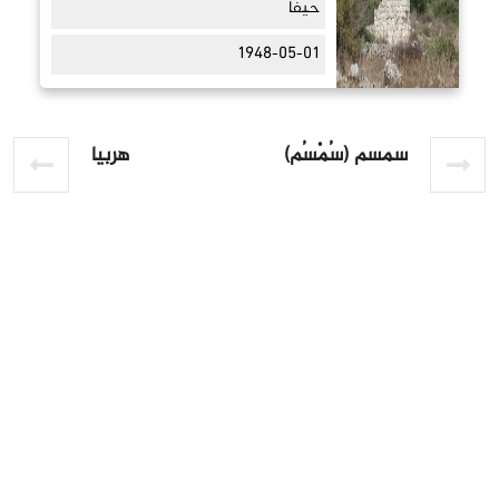
حيفا
1948-05-01
سمسم (سُمْسُم)
هربيا