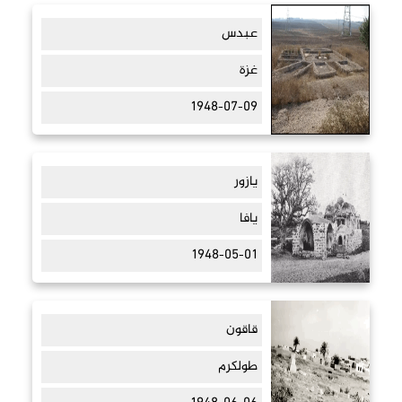
عبدس
غزة
1948-07-09
يازور
يافا
1948-05-01
قاقون
طولكرم