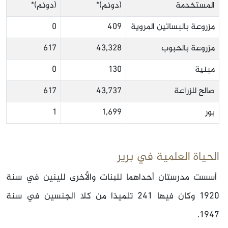
المستخدمة
(دونم)*
(دونم)*
مزروعة بالبساتين المروية
409
0
مزروعة بالحبوب
43,328
617
مبنية
130
0
صالح للزراعة
43,737
617
بور
1,699
1
الحياة العلمية في برير
أسست مدرستان أحداهما للبنات والأخرى للينين في سنة
1920 وكان فيها 241 تلميذا من كلا الجنسين في سنة
1947.