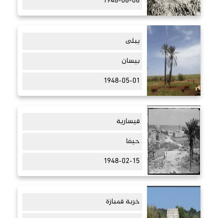
1948-06-06
يبلى
بيسان
1948-05-01
قيسارية
حيفا
1948-02-15
خربة قمبازة