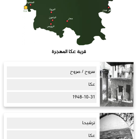
قرية عكا المهجرة
سروح / صروح
عكا
1948-10-31
ترشيحا
عكا