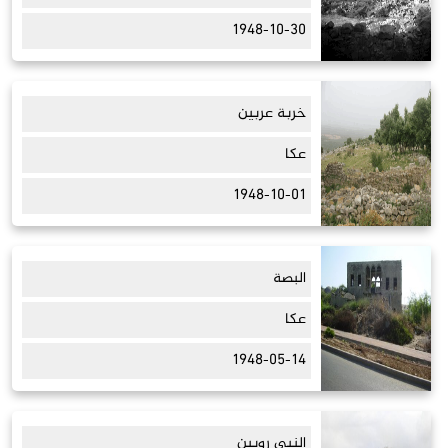
1948-10-30
خربة عربين
عكا
1948-10-01
البصة
عكا
1948-05-14
النبي روبين