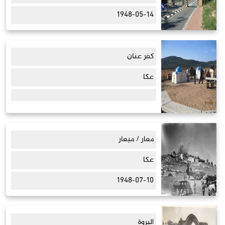
1948-05-14
كفر عنان
عكا
معار / ميعار
عكا
1948-07-10
البروة