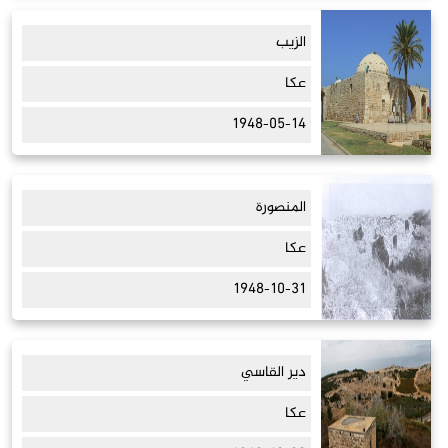
الزيب
عكا
1948-05-14
المنصورة
عكا
1948-10-31
دير القاسي
عكا