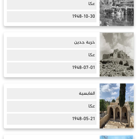
عكا
1948-10-30
خربة جدين
عكا
1948-07-01
الغابسية
عكا
1948-05-21