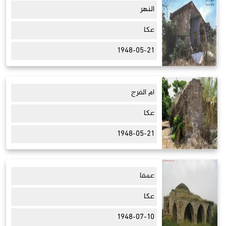
النهر
عكا
1948-05-21
ام الفرج
عكا
1948-05-21
عمقا
عكا
1948-07-10