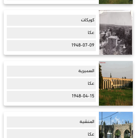
كويكات
عكا
1948-07-09
السميرية
عكا
1948-04-15
المنشية
عكا