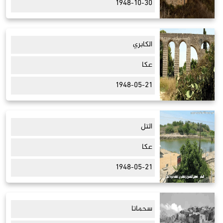
1948-10-30
الكابري
عكا
1948-05-21
التل
عكا
1948-05-21
سحماتا