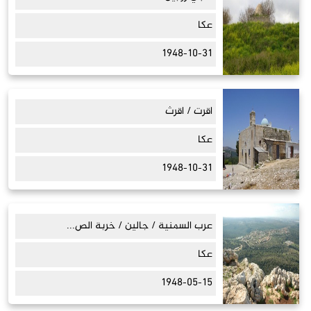
عكا
1948-10-31
اقرت / اقرث
عكا
1948-10-31
عرب السمنية / جالين / خربة الص...
عكا
1948-05-15