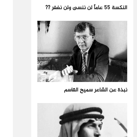
النكسة 55 عاماً لن ننسى ولن نغفر ??
نبذة عن الشاعر سميح القاسم