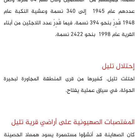
نسمة، جميعهم من المسلمين وكان لهم 64 منزلًا. وصل
عددهم عام 1945 إلى 340 نسمة وعشية النكبة عام
1948 قُدِرَ بنحو 394 نسمة. فيما قُدِرَ عدد اللاجئين من أبناء
القرية عام 1998 بنحو 2422 نسمة.
إحتلال تليل
احتلت تليل. كغيرها من قرى المنطقة المجاورة لبحيرة
الحولة، في سياق عملية يفتاح.
المغتصبات الصهيونية على أراضي قرية تليل
كان الصهاينة قد أنشؤوا مستعمرة يسود همعلا الحصينة