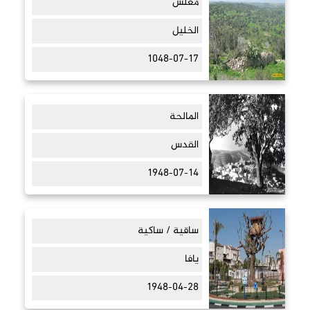
مغلس
الخليل
1048-07-17
المالحة
القدس
1948-07-14
ساقية / ساكية
يافا
1948-04-28