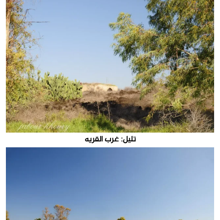
تليل: غرب القريه