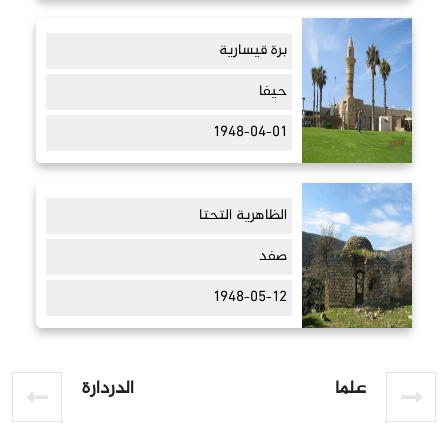
برة قيسارية
حيفا
1948-04-01
الظاهرية التحتا
صفد
1948-05-12
علما
الدردارة