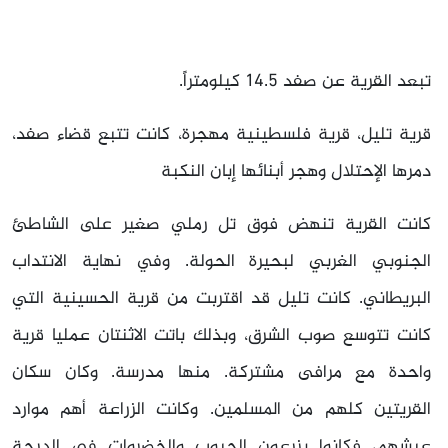
تبعد القرية عن صفد 14.5 كيلومتراً.
قرية تليل، قرية فلسطينية مهجرة، كانت تتبع قضاء صفد،
دمرها الإحتلال وهجر أبنائها إبان النكبة
كانت القرية تنهض فوق تل رملي صغير على الشاطئ
الجنوبي الغربي لبحيرة الحولة. وفي نهاية الانتداب
البريطاني. كانت تليل قد اقتربت من قرية الحسينية التي
كانت تتوسع صوب الشرق، وبذلك باتت الاثنتان عمليا قرية
واحدة مع مرافى مشتركة. منها مدرسة. وكان سكان
القريتين كلهم من المسلمين. وكانت الزراعة أهم موارد
عيشهم، فكانوا يزرعون الحبوب والخضروات ‏في الدرجة