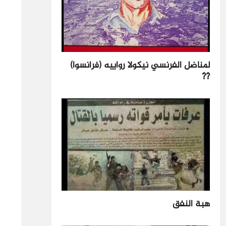
لمناضل الفرنسي نيكولا رواييه (فرانسوا)
??
هبة النفق