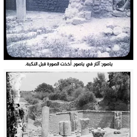
ياصور: آثار في ياصور. اُخذت الصورة قبل النكبة.