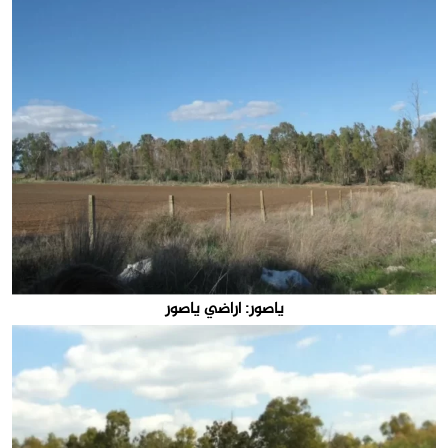
ياصور: اراضي ياصور