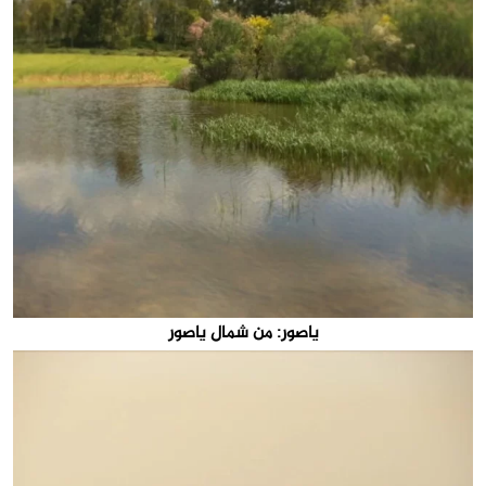
ياصور: من شمال ياصور