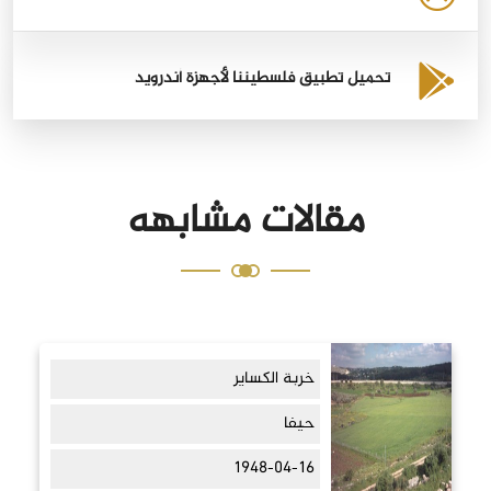
تحميل تطبيق فلسطيننا لأجهزة أندرويد
مقالات مشابهه
خربة الكساير
حيفا
1948-04-16