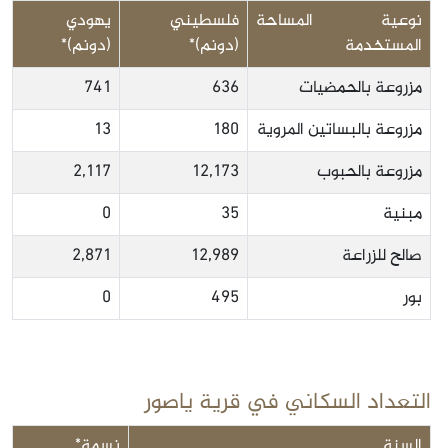
نوعية المساحة
فلسطيني
يهودي
المستخدمة
(دونم)*
(دونم)*
مزروعة بالحمضيات
636
741
مزروعة بالبساتين المروية
180
13
مزروعة بالحبوب
12,173
2,117
مبنية
35
0
صالح للزراعة
12,989
2,871
بور
495
0
التعداد السكاني في قرية ياصور
السنة
نسمة*