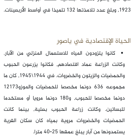
1923, وبلغ عدد تلامذتها 132 تلميذا في أواسط الأربعينات.
الحياة الإقتصادية في ياصور
كانوا يتزودون المياه للاستعمال المنزلي من الآبار.
وكانت الزراعة عماد اقتصادهم, فكانوا يزرعون الحبوب
والحمضيات والزيتون والخضروات. في 1944\1945, كان ما
مجموعه 636 دونما مخصصا للحمضيات والموزو12173
دونما مخصصا للحبوب, و180 دونما مرويا أو مستخدما
للبساتين. وكانت زراعة الحبوب بعلية, بينما كانت
الحمضيات والخضروات مروية بمياه كان سكان القرية
يستمدونها من آبار يبلغ عمقها 25-40 مترا.