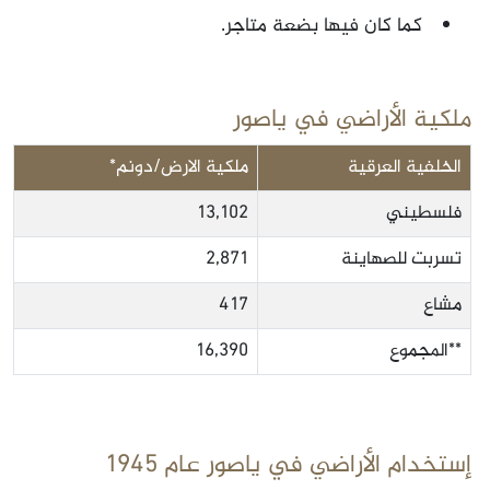
كما كان فيها بضعة متاجر.
ملكية الأراضي في ياصور
الخلفية العرقية
ملكية الارض/دونم*
فلسطيني
13,102
تسربت للصهاينة
2,871
مشاع
417
**المجموع
16,390
إستخدام الأراضي في ياصور عام 1945