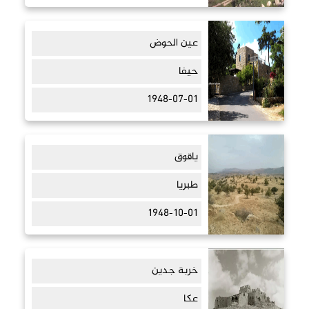
عين الحوض
حيفا
1948-07-01
ياقوق
طبريا
1948-10-01
خربة جدين
عكا