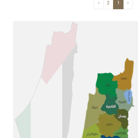
›
2
1
‹