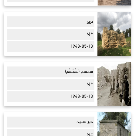
برير
غزة
1948-05-13
سمسم (سُمْسُم)
غزة
1948-05-13
دير سنيد
غزة