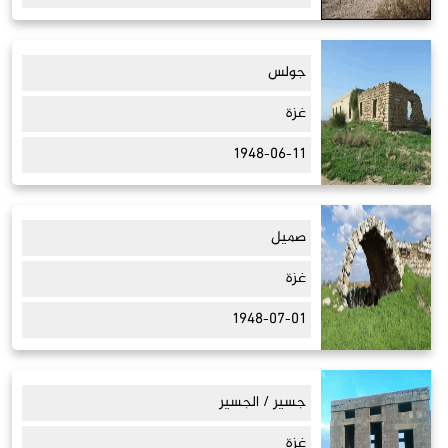
جولس
غزة
1948-06-11
صميل
غزة
1948-07-01
جسير / الجسير
غزة