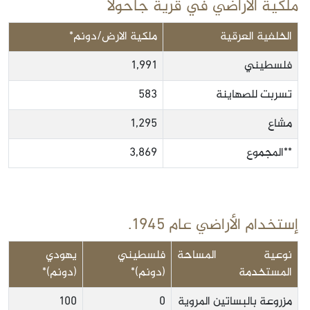
ملكية الأراضي في قرية جاحولا
الخلفية العرقية
ملكية الارض/دونم*
فلسطيني
1,991
تسربت للصهاينة
583
مشاع
1,295
**المجموع
3,869
إستخدام الأراضي عام 1945.
نوعية المساحة
فلسطيني
يهودي
المستخدمة
(دونم)*
(دونم)*
مزروعة بالبساتين المروية
0
100