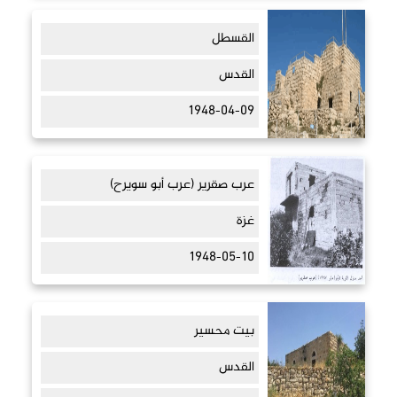
القسطل
القدس
1948-04-09
عرب صقرير (عرب أبو سويرح)
غزة
1948-05-10
بيت محسير
القدس