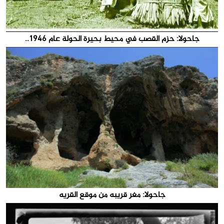
جاحولا: حزم القصب في محيط بحيرة الحولة عام 1946..
جاحولا: مغر قريبه من موقع القريه