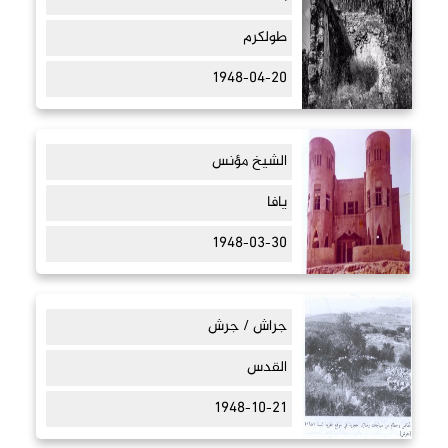
طولكرم
1948-04-20
الشيخ مؤنس
يافا
1948-03-30
جراش / جرش
القدس
1948-10-21