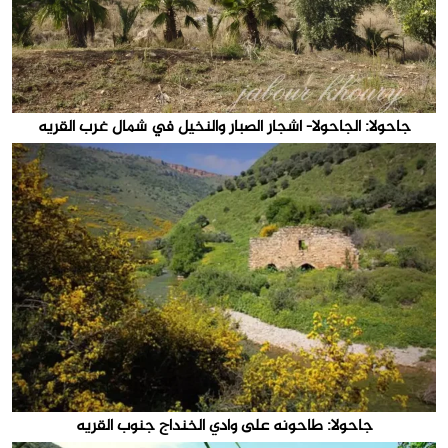
جاحولا: الجاحولا- اشجار الصبار والنخيل في شمال غرب القريه
جاحولا: طاحونه على وادي الخنداج جنوب القريه