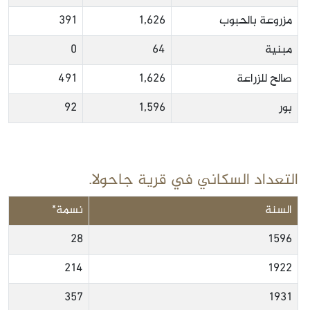
مزروعة بالحبوب
1,626
391
مبنية
64
0
صالح للزراعة
1,626
491
بور
1,596
92
التعداد السكاني في قرية جاحولا.
السنة
نسمة*
28
1596
214
1922
357
1931