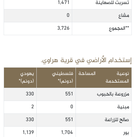
تسربت للصهاينة
1,471
مشاع
0
**المجموع
3,726
إستخدام الأراضي في قرية هراوي.
نوعية المساحة
فلسطيني
يهودي
المستخدمة
(دونم)*
(دونم)*
مزروعة بالحبوب
551
330
مبنية
0
2
صالح للزراعة
551
330
بور
1,704
1,139