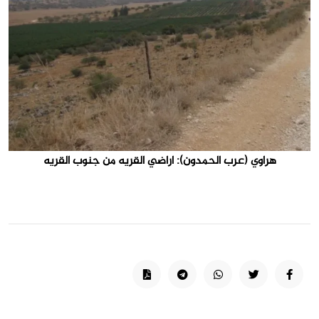
هراوي (عرب الحمدون): اراضي القريه من جنوب القريه