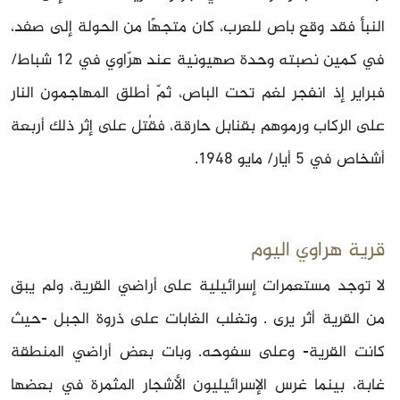
النبأ فقد وقع باص للعرب، كان متجهًا من الحولة إلى صفد،
في كمين نصبته وحدة صهيونية عند هرّاوي في 12 شباط/
فبراير إذ انفجر لغم تحت الباص، ثمّ أطلق المهاجمون النار
على الركاب ورموهم بقنابل حارقة، فقُتل على إثر ذلك أربعة
أشخاص في 5 أيار/ مايو 1948.
قرية هراوي اليوم
لا توجد مستعمرات إسرائيلية على أراضي القرية، ولم يبق
من القرية أثر يرى . وتغلب الغابات على ذروة الجبل -حيث
كانت القرية- وعلى سفوحه. وبات بعض أراضي المنطقة
غابة، بينما غرس الإسرائيليون الأشجار المثمرة في بعضها