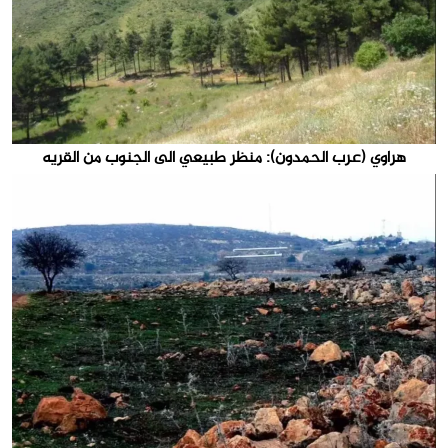
هراوي (عرب الحمدون): منظر طبيعي الى الجنوب من القريه