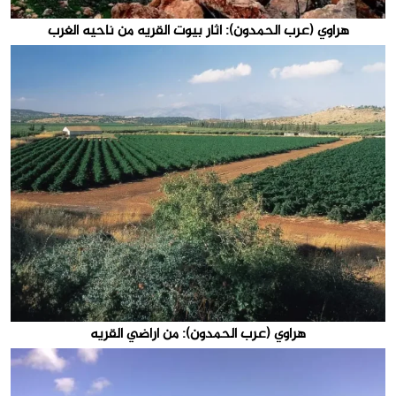
هراوي (عرب الحمدون): اثار بيوت القريه من ناحيه الغرب
هراوي (عرب الحمدون): من اراضي القريه