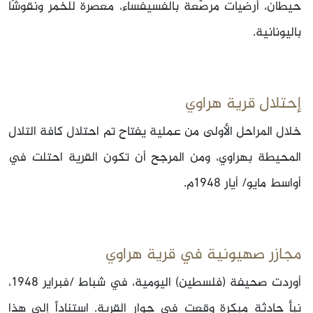
حيطان، أرضيات مرصّعة بالفسيفساء، معصرة للخمر ونقوشًا
باليونانية.
إحتلال قرية هراوي
خلال المراحل الأولى من عملية يفتاح تم احتلال كافة التلال
المحيطة بهراوي، ومن المرجح أن تكون القرية احتلت في
أواسط مايو/ أيار 1948م.
مجازر صهيونية في قرية هراوي
أوردت صحيفة (فلسطين) اليومية، في شباط /فبراير 1948،
نبأ حادثة مبكرة وقعت في جوار القرية. استناداً إلى هذا