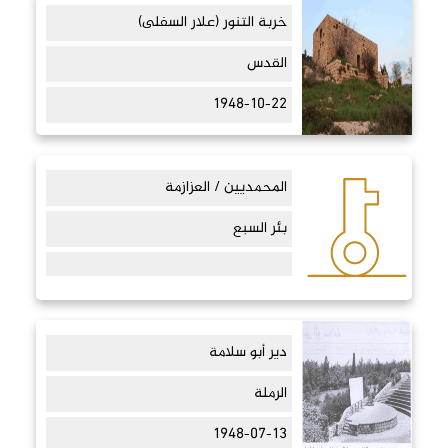
خربة التنور (علار السفلى)
القدس
1948-10-22
المحمديين / العزازمة
بئر السبع
دير أبو سلامة
الرملة
1948-07-13