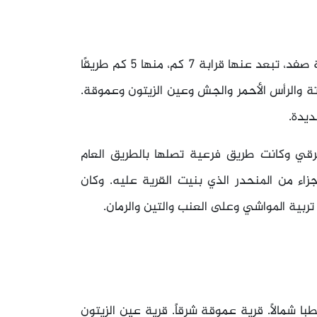
قدّيتا، قرية فلسطينية مهجرة تقع في شمال غرب مدينة صفد، تبعد عنها قرابة 7 كم، منها 5 كم طريقًا
ة والرأس الأحمر والجش وعين الزيتون وعموقة.
رقي وكانت طريق فرعية تصلها بالطريق العام
اء من المنحدر الذي بنيت القرية عليه. وكان
ربية المواشي وعلى العنب والتين والرمان.
با شمالاً. قرية عموقة شرقاً. قرية عين الزيتون