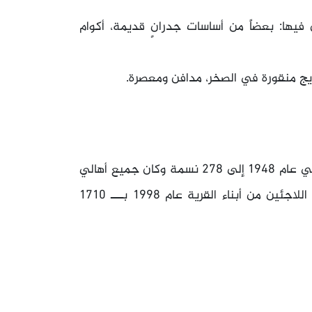
 فيها: بعضاً من أساسات جدرانٍ قديمة، أكوام
اريج منقورة في الصخر، مدافن ومعصرة.
بلغ عدد سكان قرية قديتا عام 1945 إلى 240 نسمة، وفي عام 1948 إلى 278 نسمة وكان جميع أهالي
القرية من العرب ولهم حتى تاريخه 52 منزلاً. قُدِرَ عدد اللاجئين من أبناء القرية عام 1998 بـــ 1710