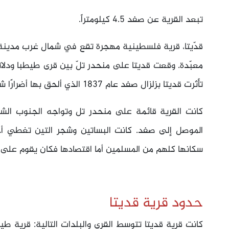
تبعد القرية عن صفد 4.5 كيلومتراً.
معبّدة. وقعت قديتا على منحدر تلّ بين قرى طيطبا ودلات
تأثرت قديتا بزلزال صفد عام 1837 الذي ألحق بها أضرارًا شديدة.
كانت القرية قائمة على منحدر تل وتواجه الجنوب الش
الموصل إلى صفد. كانت البساتين وشجر التين تغطي أجز
سكانها كلهم من المسلمين أما اقتصادها فكان يقوم على ت
حدود قرية قديتا
كانت قرية قديتا تتوسط القرى والبلدات التالية: قرية طيط