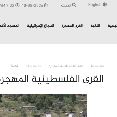
English
البحث
10-08-2026
7:32 AM - القدس
ئيسية
النكبة
القرى المهجرة
المجازر الإسرائيلية
المسجد الأق
›
›
›
فلسطيننا
القرى الفلسطينية المهجرة
مدينة صفد
قديتا
القرى الفلسطينية المهجرة 