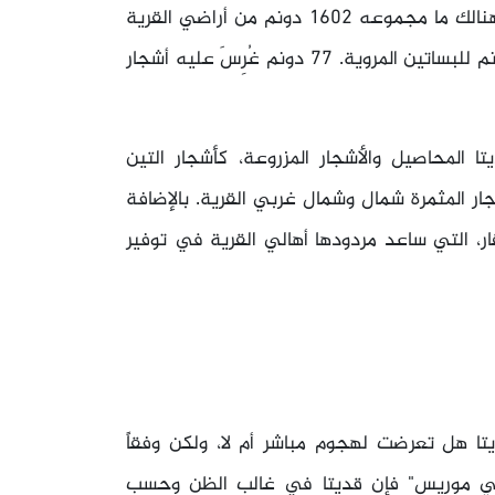
اعتمد اقتصاد القرية على الزراعة بالدرجة الأولى، وكان هنالك ما مجموعه 1602 دونم من أراضي القرية
مستثمراً في الزراعة، وُزِعَتْ هذه المساحة مابين: 150 دونم للبساتين المروية. 77 دونم غُرِسَ عليه أشجار
المحاصيل والأشجار المزروعة، كأشجار التين
جار المثمرة شمال وشمال غربي القرية. بالإضافة
بقار، التي ساعد مردودها أهالي القرية في توفير
ا هل تعرضت لهجوم مباشر أم لا، ولكن وفقاً
ه "بني موريس" فإن قديتا في غالب الظن وحسب