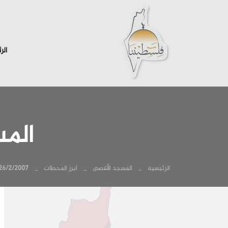
الر
المسج
الرئيسية
المسجد الأقصى
أبرز المحطات
26/2/2007